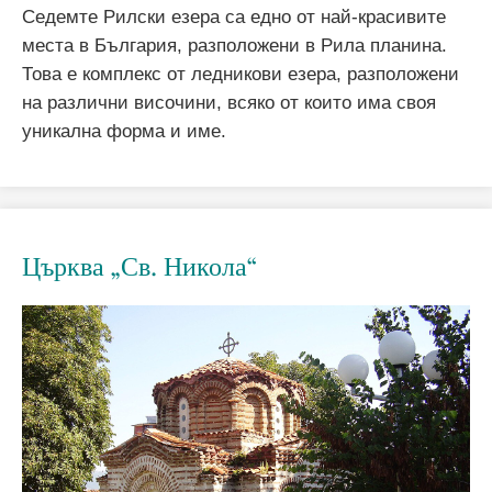
Седемте Рилски езера са едно от най-красивите
места в България, разположени в Рила планина.
Това е комплекс от ледникови езера, разположени
на различни височини, всяко от които има своя
уникална форма и име.
Църква „Св. Никола“