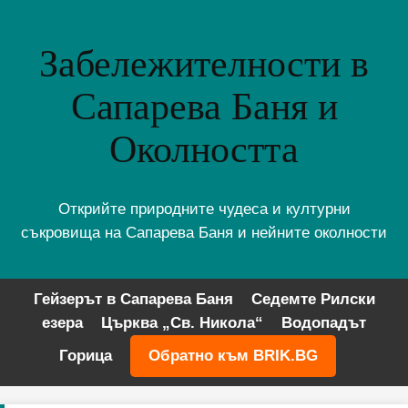
Забележителности в
Сапарева Баня и
Околността
Открийте природните чудеса и културни
съкровища на Сапарева Баня и нейните околности
Гейзерът в Сапарева Баня
Седемте Рилски
езера
Църква „Св. Никола“
Водопадът
Горица
Обратно към BRIK.BG